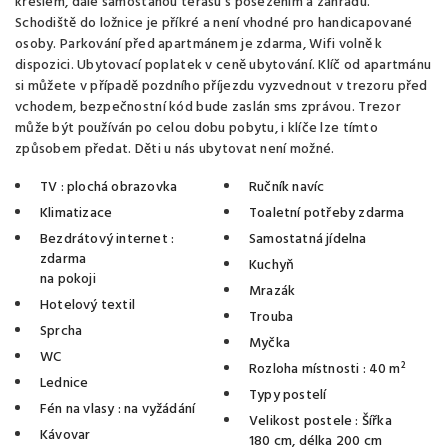
křeslem, dále samostanou terasu s posezením a zahradu.
Schodiště do ložnice je příkré a není vhodné pro handicapované
osoby. Parkování před apartmánem je zdarma, Wifi volně k
dispozici. Ubytovací poplatek v ceně ubytování. Klíč od apartmánu
si můžete v případě pozdního příjezdu vyzvednout v trezoru před
vchodem, bezpečnostní kód bude zaslán sms zprávou. Trezor
může být používán po celou dobu pobytu, i klíče lze tímto
způsobem předat. Děti u nás ubytovat není možné.
TV
: plochá obrazovka
Ručník navíc
Klimatizace
Toaletní potřeby zdarma
Bezdrátový internet
:
Samostatná jídelna
zdarma
Kuchyň
na pokoji
Mrazák
Hotelový textil
Trouba
Sprcha
Myčka
WC
Rozloha místnosti
: 40 m²
Lednice
Typy postelí
Fén na vlasy
: na vyžádání
Velikost postele
: Šířka
Kávovar
180 cm, délka 200 cm