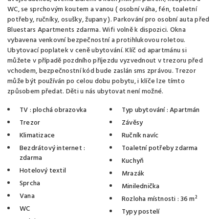
WC, se sprchovým koutem a vanou ( osobní váha, fén, toaletní
potřeby, ručníky, osušky, župany ). Parkování pro osobní auta před
Bluestars Apartments zdarma. Wifi volně k dispozici. Okna
vybavena venkovní bezpečnostní a protihlukovou roletou.
Ubytovací poplatek v ceně ubytování. Klíč od apartmánu si
můžete v případě pozdního příjezdu vyzvednout v trezoru před
vchodem, bezpečnostní kód bude zaslán sms zprávou. Trezor
může být používán po celou dobu pobytu, i klíče lze tímto
způsobem předat. Děti u nás ubytovat není možné.
TV
: plochá obrazovka
Typ ubytování
: Apartmán
Trezor
Závěsy
Klimatizace
Ručník navíc
Bezdrátový internet
:
Toaletní potřeby zdarma
zdarma
Kuchyň
Hotelový textil
Mrazák
Sprcha
Minilednička
Vana
Rozloha místnosti
: 36 m²
WC
Typy postelí