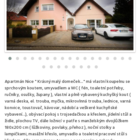
Apartmán Nice " Krásný malý domeček..." má vlastní koupelnu se
sprchovým koutem, umyvadlem a WC ( fén, toaletní potřeby,
ručníky, osušky, župany ), vlastní a plně vybavený kuchyšký kout (
varná deska, el. trouba, myčka, mikrovlnná trouba, lednice, varná
konvice, toustovač, kávovar, nádobí a veškeré kuchyňské
vybavení...), obývací pokoj s trojsedačkou a křeslem, jídelní stůl a
židle, plochou TV, dále ložnicí v patře s manželským dvojlůžkem
180x200 cm ( lůžkoviny, povlaky, přehoz ), noční stolky a
lampičkami, masážní křeslo, umyvadlo a toaletní pracovní stůl s