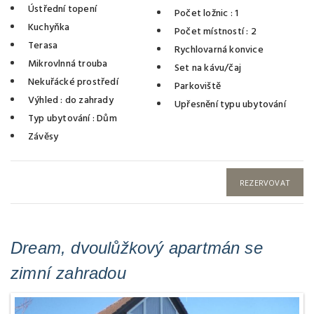
Ústřední topení
Počet ložnic
: 1
Kuchyňka
Počet místností
: 2
Terasa
Rychlovarná konvice
Mikrovlnná trouba
Set na kávu/čaj
Nekuřácké prostředí
Parkoviště
Výhled
: do zahrady
Upřesnění typu ubytování
Typ ubytování
: Dům
Závěsy
REZERVOVAT
Dream, dvoulůžkový apartmán se
zimní zahradou