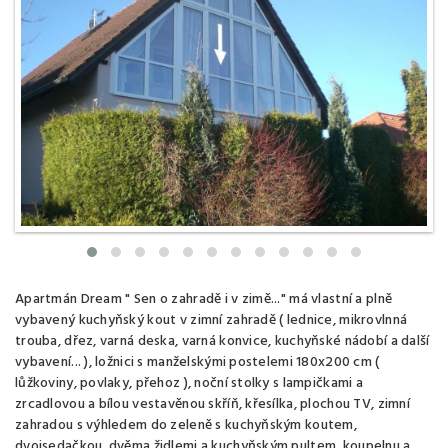
Apartmán Dream " Sen o zahradě i v zimě..." má vlastní a plně
vybavený kuchyňský kout v zimní zahradě ( lednice, mikrovlnná
trouba, dřez, varná deska, varná konvice, kuchyňské nádobí a další
vybavení... ), ložnici s manželskými postelemi 180x200 cm (
lůžkoviny, povlaky, přehoz ), noční stolky s lampičkami a
zrcadlovou a bílou vestavěnou skříň, křesílka, plochou TV, zimní
zahradou s výhledem do zeleně s kuchyňským koutem,
dvojsedačkou, dvěma židlemi a kuchyňským pultem, koupelnu a