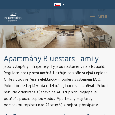
MENU
Apartmány Bluestars Family
jsou vytápěny infrapanely. Ty jsou nastaveny na 21stupňů.
Regulece hosty není možná. Udržuje se stále stejná teplota.
Ohřev vody je řešen elektrickými bojlery systémem ECO.
Pokud bude teplá voda odebírána, bude se nahřívat. Pokud
nebude odebírána zůstává na 40 stupních. Nejlépe je
pouštět pouze teplou vodu....Apartmány mají tedy
pocitovou teplotu nad 21 stupňů a nejsou přetápěny.