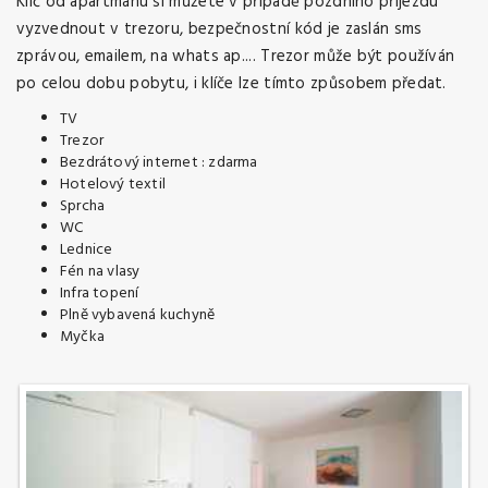
Klíč od apartmánu si můžete v případě pozdního příjezdu
vyzvednout v trezoru, bezpečnostní kód je zaslán sms
zprávou, emailem, na whats ap.... Trezor může být používán
po celou dobu pobytu, i klíče lze tímto způsobem předat.
TV
Trezor
Bezdrátový internet : zdarma
Hotelový textil
Sprcha
WC
Lednice
Fén na vlasy
Infra topení
Plně vybavená kuchyně
Myčka