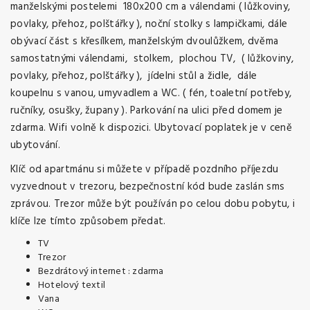
manželskými postelemi 180x200 cm a válendami ( lůžkoviny,
povlaky, přehoz, polštářky ), noční stolky s lampičkami, dále
obývací část s křesílkem, manželským dvoulůžkem, dvěma
samostatnými válendami, stolkem, plochou TV, ( lůžkoviny,
povlaky, přehoz, polštářky ), jídelni stůl a židle, dále
koupelnu s vanou, umyvadlem a WC. ( fén, toaletní potřeby,
ručníky, osušky, župany ). Parkování na ulici před domem je
zdarma. Wifi volně k dispozici. Ubytovací poplatek je v ceně
ubytování.
Klíč od apartmánu si můžete v případě pozdního příjezdu
vyzvednout v trezoru, bezpečnostní kód bude zaslán sms
zprávou. Trezor může být používán po celou dobu pobytu, i
klíče lze tímto způsobem předat.
TV
Trezor
Bezdrátový internet : zdarma
Hotelový textil
Vana