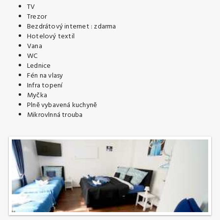
TV
Trezor
Bezdrátový internet : zdarma
Hotelový textil
Vana
WC
Lednice
Fén na vlasy
Infra topení
Myčka
Plně vybavená kuchyně
Mikrovlnná trouba