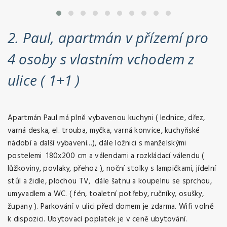
2. Paul, apartmán v přízemí pro
4 osoby s vlastním vchodem z
ulice ( 1+1 )
Apartmán Paul má plně vybavenou kuchyni ( lednice, dřez,
varná deska, el. trouba, myčka, varná konvice, kuchyňské
nádobí a další vybavení...), dále ložnici s manželskými
postelemi 180x200 cm a válendami a rozkládací válendu (
lůžkoviny, povlaky, přehoz ), noční stolky s lampičkami, jídelní
stůl a židle, plochou TV, dále šatnu a koupelnu se sprchou,
umyvadlem a WC. ( fén, toaletní potřeby, ručníky, osušky,
župany ). Parkování v ulici před domem je zdarma. Wifi volně
k dispozici. Ubytovací poplatek je v ceně ubytování.