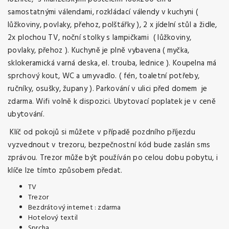
samostatnými válendami, rozkládací válendy v kuchyni (
lůžkoviny, povlaky, přehoz, polštářky ), 2 x jídelní stůl a židle,
2x plochou TV, noční stolky s lampičkami ( lůžkoviny,
povlaky, přehoz ). Kuchyně je plně vybavena ( myčka,
sklokeramická varná deska, el. trouba, lednice ). Koupelna má
sprchový kout, WC a umyvadlo. ( fén, toaletní potřeby,
ručníky, osušky, župany ). Parkování v ulici před domem je
zdarma. Wifi volně k dispozici. Ubytovací poplatek je v ceně
ubytování.
Klíč od pokojů si můžete v případě pozdního příjezdu
vyzvednout v trezoru, bezpečnostní kód bude zaslán sms
zprávou. Trezor může být používán po celou dobu pobytu, i
klíče lze tímto způsobem předat.
TV
Trezor
Bezdrátový internet : zdarma
Hotelový textil
Sprcha