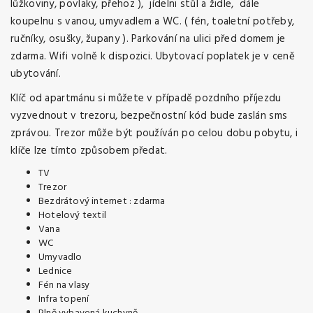
lůžkoviny, povlaky, přehoz ), jídelni stůl a židle, dále
koupelnu s vanou, umyvadlem a WC. ( fén, toaletní potřeby,
ručníky, osušky, župany ). Parkování na ulici před domem je
zdarma. Wifi volně k dispozici. Ubytovací poplatek je v ceně
ubytování.
Klíč od apartmánu si můžete v případě pozdního příjezdu
vyzvednout v trezoru, bezpečnostní kód bude zaslán sms
zprávou. Trezor může být používán po celou dobu pobytu, i
klíče lze tímto způsobem předat.
TV
Trezor
Bezdrátový internet : zdarma
Hotelový textil
Vana
WC
Umyvadlo
Lednice
Fén na vlasy
Infra topení