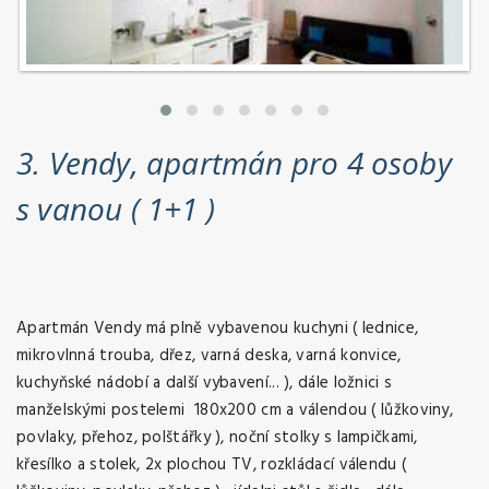
3. Vendy, apartmán pro 4 osoby
s vanou ( 1+1 )
Apartmán Vendy má plně vybavenou kuchyni ( lednice,
mikrovlnná trouba, dřez, varná deska, varná konvice,
kuchyňské nádobí a další vybavení... ), dále ložnici s
manželskými postelemi 180x200 cm a válendou ( lůžkoviny,
povlaky, přehoz, polštářky ), noční stolky s lampičkami,
křesílko a stolek, 2x plochou TV, rozkládací válendu (