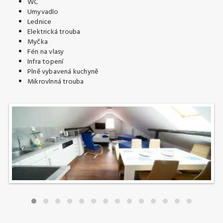
WC
Umyvadlo
Lednice
Elektrická trouba
Myčka
Fén na vlasy
Infra topení
Plně vybavená kuchyně
Mikrovlnná trouba