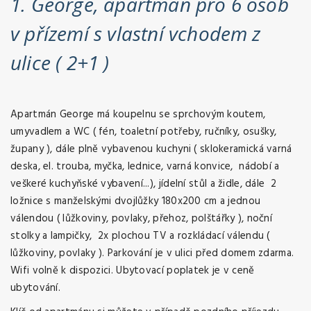
1. George, apartmán pro 6 osob
v přízemí s vlastní vchodem z
ulice ( 2+1 )
Apartmán George má koupelnu se sprchovým koutem,
umyvadlem a WC ( fén, toaletní potřeby, ručníky, osušky,
župany ), dále plně vybavenou kuchyni ( sklokeramická varná
deska, el. trouba, myčka, lednice, varná konvice, nádobí a
veškeré kuchyňské vybavení...), jídelní stůl a židle, dále 2
ložnice s manželskými dvojlůžky 180x200 cm a jednou
válendou ( lůžkoviny, povlaky, přehoz, polštářky ), noční
stolky a lampičky, 2x plochou TV a rozkládací válendu (
lůžkoviny, povlaky ). Parkování je v ulici před domem zdarma.
Wifi volně k dispozici. Ubytovací poplatek je v ceně
ubytování.