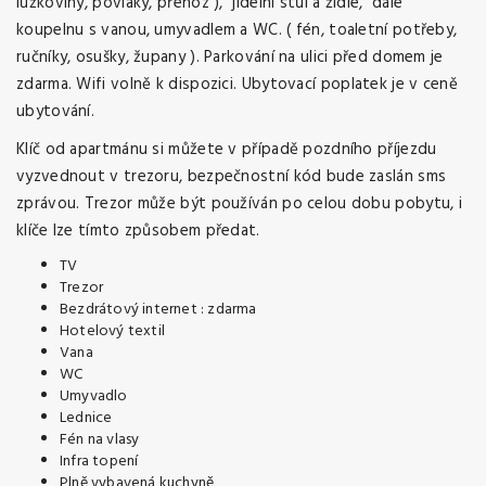
lůžkoviny, povlaky, přehoz ), jídelni stůl a židle, dále
koupelnu s vanou, umyvadlem a WC. ( fén, toaletní potřeby,
ručníky, osušky, župany ). Parkování na ulici před domem je
zdarma. Wifi volně k dispozici. Ubytovací poplatek je v ceně
ubytování.
Klíč od apartmánu si můžete v případě pozdního příjezdu
vyzvednout v trezoru, bezpečnostní kód bude zaslán sms
zprávou. Trezor může být používán po celou dobu pobytu, i
klíče lze tímto způsobem předat.
TV
Trezor
Bezdrátový internet : zdarma
Hotelový textil
Vana
WC
Umyvadlo
Lednice
Fén na vlasy
Infra topení
Plně vybavená kuchyně