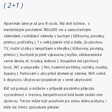
( 2+1 )
Apartmán Jane je až pro 8 osob. Má dvě ložnice, s
manželskými postelemi 180x200 cm a samostatnými
válendami, rozkládací válendy v kuchyni ( lůžkoviny, povlaky,
přehoz, polštářky ), 1 x velký jídelní stůl a židle, 2x plochou
TV, noční stolky s lampičkami a křesílka ( lůžkoviny, povlaky,
přehoz ). Kuchyně je plně vybavena ( myčka, sklokeramická
varná deska, el. trouba, lednice ). Koupelna má sprchový
kout, WC a umyvadlo. ( fén, toaletní potřeby, ručníky, osušky,
župany ). Parkování v ulici před domem je zdarma. Wifi volně
k dispozici. Ubytovací poplatek je v ceně ubytování.
Klíč od pokojů si můžete v případě pozdního příjezdu
vyzvednout v trezoru, bezpečnostní kód bude zaslán sms
zprávou. Trezor může být používán po celou dobu pobytu, i
klíče lze tímto způsobem předat.