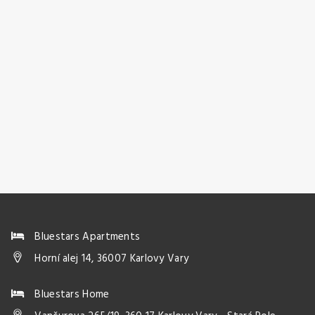
Bluestars Apartments
Horní alej 14, 36007 Karlovy Vary
Bluestars Home