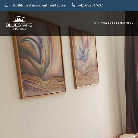
info@bluestars-apartments.com
+420723647607
BLUESTARS APARTMENTS