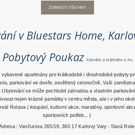
ZOBRAZIT VŠECHNY
ání v Bluestars Home, Karlo
Pobytový Poukaz
klikněte a stáhněte si ho
 vybavené apartmány pro krátkodobé i dlouhodobé pobyty pro
la, parkování ve dvoře, osvětlený celonočně, Vaši zaměstna
u. Ubytování se může pochlubit zahradou a vlastním parkován
vovat nejen krásné památky v centru města, ale i v jeho okol
eál Rolava ( koupání, kulturní akce, maratóny, sportovní akce
sportovních potřeb... )
Adresa : Vančurova 265/19, 360 17 Karlovy Vary - Stará Role