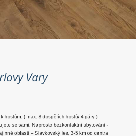
rlovy Vary
o
 k hostům. ( max. 8 dospělích hostů/ 4 páry )
tujete se sami. Naprosto bezkontaktní ubytování -
jinné oblasti – Slavkovský les, 3-5 km od centra