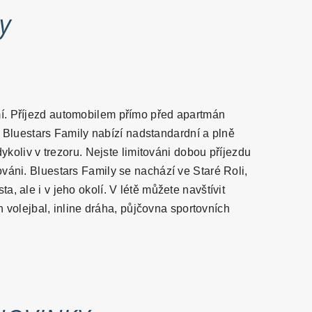
ry
o
mí. Příjezd automobilem přímo před apartmán
. Bluestars Family nabízí nadstandardní a plně
koliv v trezoru. Nejste limitováni dobou příjezdu
ováni. Bluestars Family se nachází ve Staré Roli,
 ale i v jeho okolí. V létě můžete navštívit
 volejbal, inline dráha, půjčovna sportovních