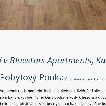
 v Bluestars Apartments, Ka
Pobytový Poukaz
klikněte a stáhněte si h
soukromí, nadstandardní kvalitu služeb a individuální přístup
tební karty a vyplnění check-inu obdržíte kódy k trezoru a uby
0 minut jste ubytovaní. Apartmány se nacházejí v chráněné kra