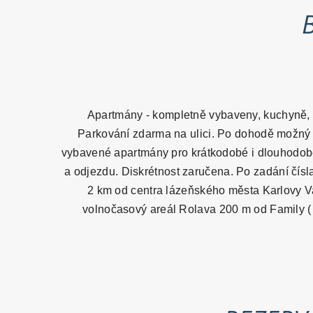
B
Apartmány - kompletně vybaveny, kuchyně, p
Parkování zdarma na ulici. Po dohodě možný br
vybavené apartmány pro krátkodobé i dlouhodobé p
a odjezdu. Diskrétnost zaručena. Po zadání čísla
2 km od centra lázeňského města Karlovy Var
volnočasový areál Rolava 200 m od Family ( k