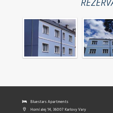
REZERV
Bluestars Apartments
Horní alej 14, 36007 Karlovy Vary