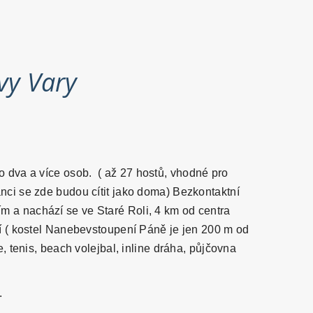
vy Vary
 dva a více osob.
( až 27 hostů, vhodné pro
nci se zde budou cítit jako doma) Bezkontaktní
ím a nachází se ve Staré Roli, 4 km od centra
í ( kostel Nanebevstoupení Páně je jen 200 m od
, tenis, beach volejbal, inline dráha, půjčovna
.