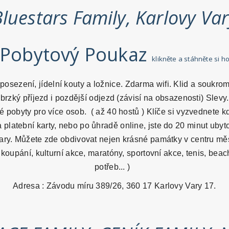
luestars Family, Karlovy Va
Pobytový Poukaz
klikněte a stáhněte si h
osezení, jídelní kouty a ložnice. Zdarma wifi. Klid a soukro
zký příjezd i pozdější odjezd (závisí na obsazenosti) Slevy
obyty pro více osob. ( až 40 hostů ) Klíče si vyzvednete kdy
 platební karty, nebo po ůhradě online, jste do 20 minut ubyt
y. Můžete zde obdivovat nejen krásné památky v centru města,
oupání, kulturní akce, maratóny, sportovní akce, tenis, beach
potřeb... )
Adresa : Závodu míru 389/26, 360 17 Karlovy Vary 17.