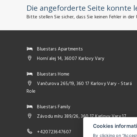
Die angeforderte Seite konnte 
Bitte stellen Sie sicher, dass Sie keinen Fehler in 
Bluestars Apartments
Horní alej 14, 36007 Karlovy Vary
Bluestars Home
Vančurova 265/19, 360 17 Karlovy Vary - Stará
Role
Bluestars Family
Závodu míru 389/26, 360 17 Karlovy Vary 17
Cookies informat
+420723647607
By clicking on "Accep